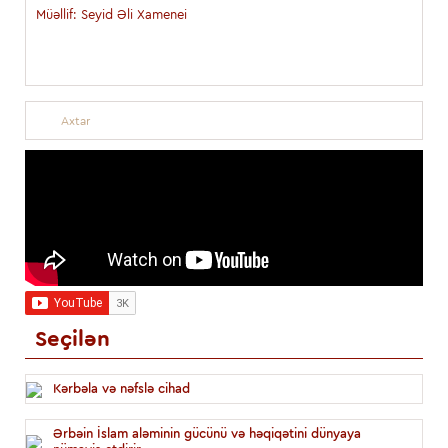
Müəllif: Seyid Əli Xamenei
Seçilən
Kərbəla və nəfslə cihad
Ərbəin İslam aləminin gücünü və həqiqətini dünyaya