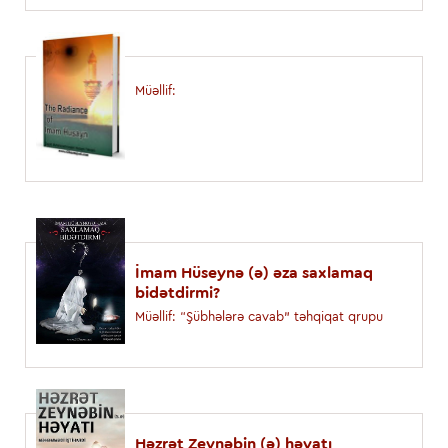
Müəllif:
İmam Hüseynə (ə) əza saxlamaq
bidətdirmi?
Müəllif: “Şübhələrə cavab” təhqiqat qrupu
Həzrət Zeynəbin (ə) həyatı