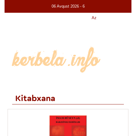
06 Avqust 2026 - 6
Canlı
Haqqımızda
Kitabxana
Az
En
Kitabxana