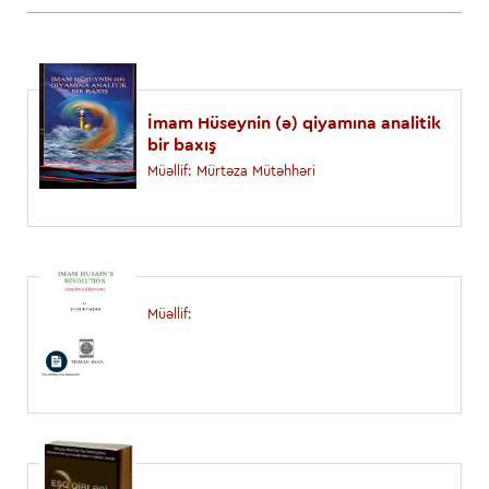
İmam Hüseynin (ə) qiyamına analitik
bir baxış
Müəllif: Mürtәzа Mütәhhәri
Müəllif: