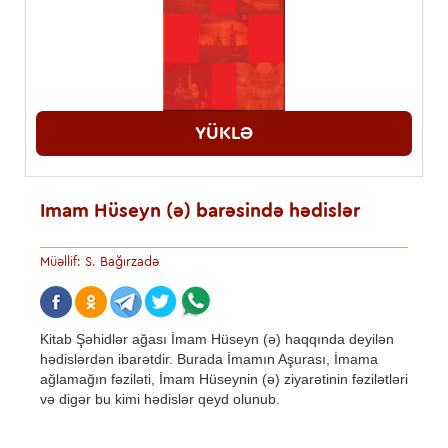
YÜKLƏ
İmam Hüseyn (ə) barəsində hədislər
Müəllif: S. Bağırzadə
Kitab Şəhidlər ağası İmam Hüseyn (ə) haqqında deyilən
hədislərdən ibarətdir. Burada İmamın Aşurası, İmama
ağlamağın fəziləti, İmam Hüseynin (ə) ziyarətinin fəzilətləri
və digər bu kimi hədislər qeyd olunub.