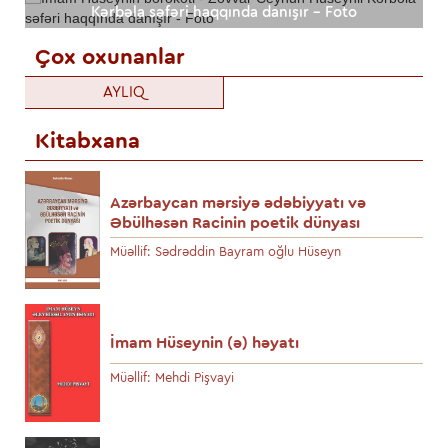
Kərbəla səfəri haqqında danışır - Foto
Çox oxunanlar
AYLIQ
Kitabxana
Azərbaycan mərsiyə ədəbiyyatı və
Əbülhəsən Racinin poetik dünyası
Müəllif: Sədrəddin Bayram oğlu Hüseyn
İmam Hüseynin (ə) həyatı
Müəllif: Mehdi Pişvayi