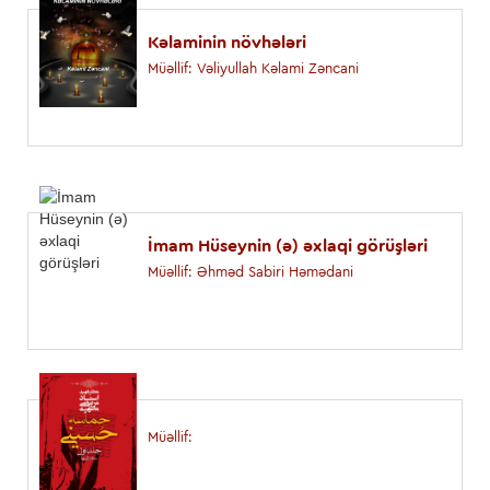
Kəlaminin növhələri
Müəllif: Vəliyullah Kəlami Zəncani
İmam Hüseynin (ə) əxlaqi görüşləri
Müəllif: Əhməd Sabiri Həmədani
Müəllif: