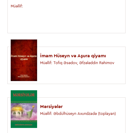
Müəllif:
İmam Hüseyn və Aşura qiyamı
Müəllif: Tofiq Əsədov, Əfzələddin Rəhimov
Mərsiyələr
Müəllif: Əbdülhüseyn Axundzadə (toplayan)