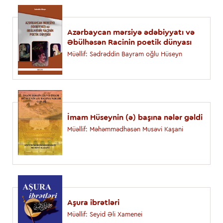
Azərbaycan mərsiyə ədəbiyyatı və
Əbülhəsən Racinin poetik dünyası
Müəllif: Sədrəddin Bayram oğlu Hüseyn
İmam Hüseynin (ə) başına nələr gəldi
Müəllif: Məhəmmədhəsən Musəvi Kaşani
Aşura ibrətləri
Müəllif: Seyid Əli Xamenei