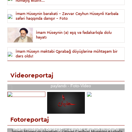
nümayiş etdirir...
İmam Hüseynin bərəkəti - Zəvvar Ceyhun Hüseynli Kərbəla
səfəri haqqında danışır - Foto
İmam Hüseynin (ə) eşq və fədakarlıqla dolu
həyatı
İmam Hüseyn məktəbi Qarabağ döyüşlərinə möhtəşəm bir
dərs oldu!
Videoreportaj
ra səs
Şuşada şəhidlərimizin adından Xanım Zəhra (s.ə) ehsanı
paylandı - Foto-Video
Fotoreportaj
lib
İmam Hüseynin bərəkəti - Zəvvar Ceyhun Hüseynli