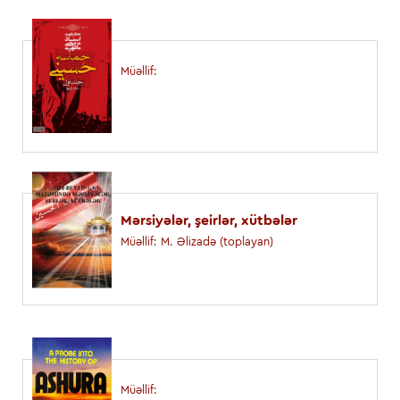
Müəllif:
Mərsiyələr, şeirlər, xütbələr
Müəllif: M. Əlizadə (toplayan)
Müəllif: