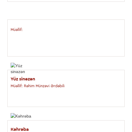
Müəllif:
Yüz sinəzən
Müəllif: Rəhim Münzəvi Ərdəbili
Kəhrəba