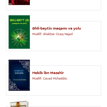
Əhli-beytin məqamı və yolu
Müəllif: Əliəkbər Ocaq Nejad
Həbib ibn Məzahir
Müəllif: Cavad Mühəddisi