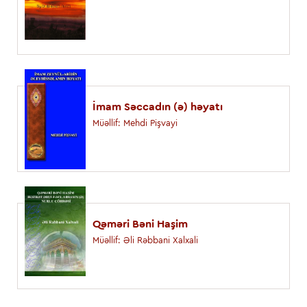
İmam Səccadın (ə) həyatı
Müəllif: Mehdi Pişvayi
Qəməri Bəni Haşim
Müəllif: Əli Rəbbani Xalxali