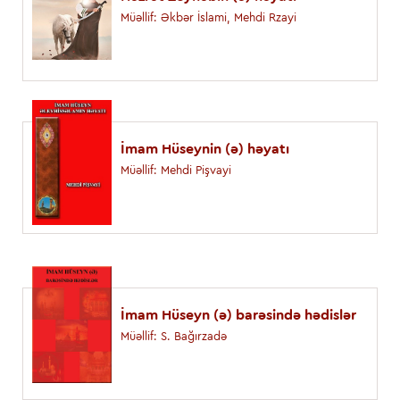
Müəllif: Əkbər İslami, Mehdi Rzayi
İmam Hüseynin (ə) həyatı
Müəllif: Mehdi Pişvayi
İmam Hüseyn (ə) barəsində hədislər
Müəllif: S. Bağırzadə