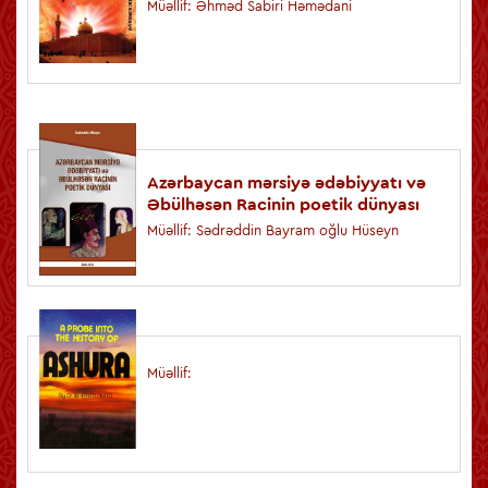
Müəllif: Əhməd Sabiri Həmədani
Azərbaycan mərsiyə ədəbiyyatı və
Əbülhəsən Racinin poetik dünyası
Müəllif: Sədrəddin Bayram oğlu Hüseyn
Müəllif: