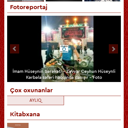
Fotoreportaj
lib
İmam Hüseynin bərəkəti - Zəvvar Ceyhun Hüseynli
Kərbəla səfəri haqqında danışır - Foto
Çox oxunanlar
AYLIQ
Kitabxana