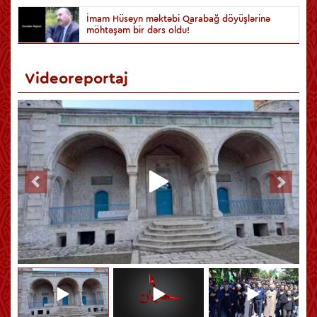
İmam Hüseyn məktəbi Qarabağ döyüşlərinə
möhtəşəm bir dərs oldu!
Videoreportaj
Hüseynin (ə) Kərbəlası qiyamətə qədər bütün zamanlara səs
salan hadisədir