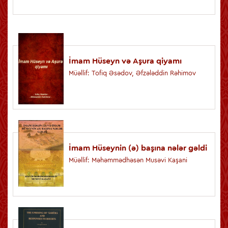
İmam Hüseyn və Aşura qiyamı
Müəllif: Tofiq Əsədov, Əfzələddin Rəhimov
İmam Hüseynin (ə) başına nələr gəldi
Müəllif: Məhəmmədhəsən Musəvi Kaşani