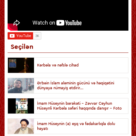
Seçilən
Kərbəla və nəfslə cihad
Ərbəin İslam aləminin gücünü və həqiqətini
dünyaya nümayiş etdirir...
İmam Hüseynin bərəkəti - Zəvvar Ceyhun
Hüseynli Kərbəla səfəri haqqında danışır - Foto
İmam Hüseynin (ə) eşq və fədakarlıqla dolu
həyatı