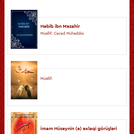
Həbib ibn Məzahir
Müəllif: Cavad Mühəddisi
Müəllif:
İmam Hüseynin (ə) əxlaqi görüşləri