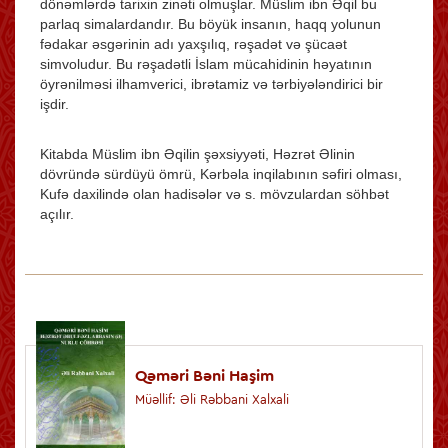
dönəmlərdə tarixin zinəti olmuşlar. Müslim ibn Əqil bu
parlaq simalardandır. Bu böyük insanın, haqq yolunun
fədakar əsgərinin adı yaxşılıq, rəşadət və şücaət
simvoludur. Bu rəşadətli İslam mücahidinin həyatının
öyrənilməsi ilhamverici, ibrətamiz və tərbiyələndirici bir
işdir.
Kitabda Müslim ibn Əqilin şəxsiyyəti, Həzrət Əlinin
dövründə sürdüyü ömrü, Kərbəla inqilabının səfiri olması,
Kufə daxilində olan hadisələr və s. mövzulardan söhbət
açılır.
Qəməri Bəni Haşim
Müəllif: Əli Rəbbani Xalxali