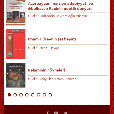
Azərbaycan mərsiyə ədəbiyyatı və
Əbülhəsən Racinin poetik dünyası
Müəllif: Sədrəddin Bayram oğlu Hüseyn
İmam Hüseynin (ə) həyatı
Müəllif: Mehdi Pişvayi
Kəlaminin növhələri
Müəllif: Vəliyullah Kəlami Zəncani