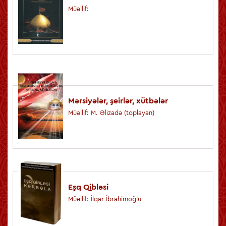
Müəllif:
Mərsiyələr, şeirlər, xütbələr
Müəllif: M. Əlizadə (toplayan)
Eşq Qibləsi
Müəllif: İlqar İbrahimoğlu