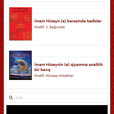
İmam Hüseyn (ə) barəsində hədislər
Müəllif: S. Bağırzadə
İmam Hüseynin (ə) qiyamına analitik
bir baxış
Müəllif: Mürtәzа Mütәhhәri