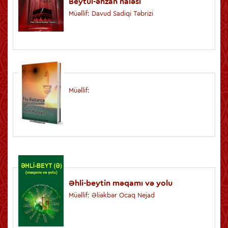
Beytül-əhzan naləsi
Müəllif: Davud Sadiqi Təbrizi
Müəllif:
Əhli-beytin məqamı və yolu
Müəllif: Əliəkbər Ocaq Nejad