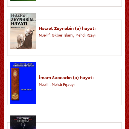
Həzrət Zeynəbin (ə) həyatı
Müəllif: Əkbər İslami, Mehdi Rzayi
İmam Səccadın (ə) həyatı
Müəllif: Mehdi Pişvayi