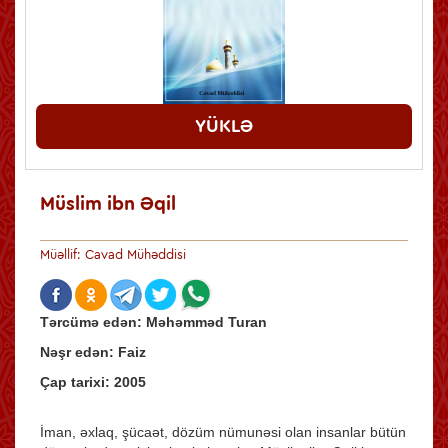
YÜKLƏ
Müslim ibn Əqil
Müəllif: Cavad Mühəddisi
Tərcümə
edən
:
Məhəmməd
Turan
Nəşr
edən
:
Faiz
Ç
ap
tarixi
:
2005
İman, əxlaq, şücaət, dözüm nümunəsi olan insanlar bütün