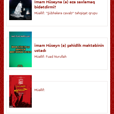
İmam Hüseynə (ə) əza saxlamaq
bidətdirmi?
Müəllif: “Şübhələrə cavab” təhqiqat qrupu
İmam Hüseyn (ə) şəhidlik məktəbinin
ustadı
Müəllif: Fuad Nurullah
Müəllif: