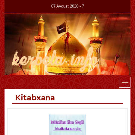
07 Avqust 2026 - 7
Canlı
Haqqımızda
Kitabxana
Az
En
Kitabxana