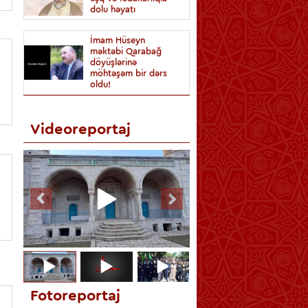
dolu həyatı
İmam Hüseyn
məktəbi Qarabağ
döyüşlərinə
möhtəşəm bir dərs
oldu!
Videoreportaj
Hüseynin (ə) Kərbəlası qiyamətə
Şuşada şəhidlərimizin
qədər bütün zamanlara səs salan
Xanım Zəhra (s.ə) ehsanı 
hadisədir
Foto-Video
Fotoreportaj