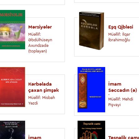
xütbələr
Müəllif: M. Əlizadə
(toplayan)
Mərsiyələr
Eşq Qibləsi
Müəllif:
Müəllif: İlqar
İmam Hüseyn (ə
Əbdülhüseyn
İbrahimoğlu
Axundzadə
barəsində hədisl
(toplayan)
Müəllif: S. Bağırzadə
Kərbəlada
İmam
çaxan şimşək
Səccadın (ə)
həyatı
Müəllif: Misbah
Müəllif: Mehdi
Yəzdi
Pişvayi
İmam
Teşnəlik camı