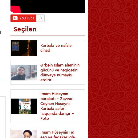
Seçilən
q
Kərbəla və nəfslə
cihad
Ərbəin İslam aləminin
gücünü və həqiqətini
dünyaya nümayiş
etdirir...
İmam Hüseynin
bərəkəti - Zəvvar
Ceyhun Hüseynli
Kərbəla səfəri
haqqında danışır -
Foto
İmam Hüseynin (ə)
eşq və fədakarlıqla