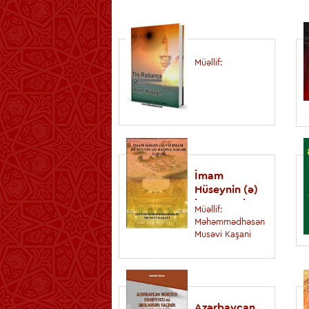
Müəllif:
İmam
Hüseynin (ə)
başına nələr
Müəllif:
gəldi
Məhəmmədhəsən
Musəvi Kaşani
Azərbaycan