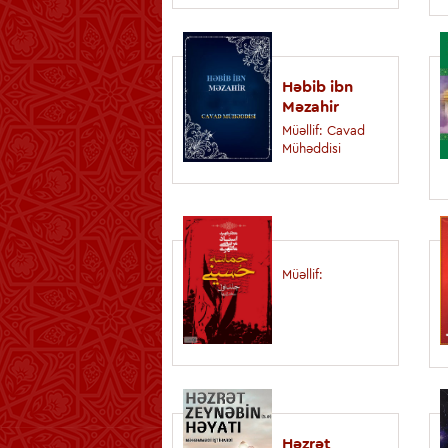
Həbib ibn
Məzahir
Müəllif: Cavad
Mühəddisi
Müəllif:
Həzrət