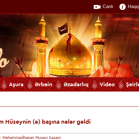
Canlı
Haqq
Aşura
Ərbəin
Əzadarlıq
Video
Şeirl
 Hüseynin (ə) başına nələr gəldi
if: Məhəmmədhəsən Musəvi Kaşani