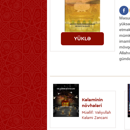
Məsum
yüksə
etmək
mümkü
YÜKLƏ
imaml
mövqe
Allah
gündə
Kəlaminin
növhələri
Müəllif: Vəliyullah
Kəlami Zəncani