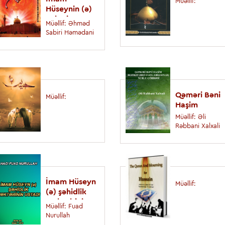
Müəllif:
Hüseynin (ə)
əxlaqi
Müəllif: Əhməd
görüşləri
Sabiri Həmədani
Nigeriyada Həsən ibn Əlin
təvəllüd günü qeyd edilib - 
Qəməri Bəni
Müəllif:
Haşim
Müəllif: Əli
Rəbbani Xalxali
Qəməri Bəni Haş
İmam Hüseyn
Müəllif:
Müəllif: Əli Rəbbani X
(ə) şəhidlik
məktəbinin
Müəllif: Fuad
ustadı
Nurullah
Mərsiyələr, şeirlər