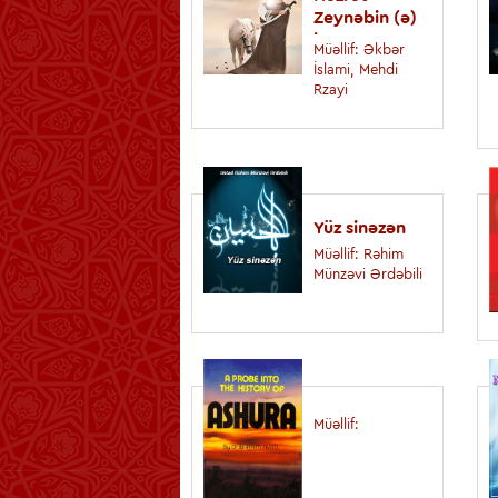
Zeynəbin (ə)
həyatı
Müəllif: Əkbər
İslami, Mehdi
Rzayi
Yüz sinəzən
Müəllif: Rəhim
Münzəvi Ərdəbili
Müəllif: