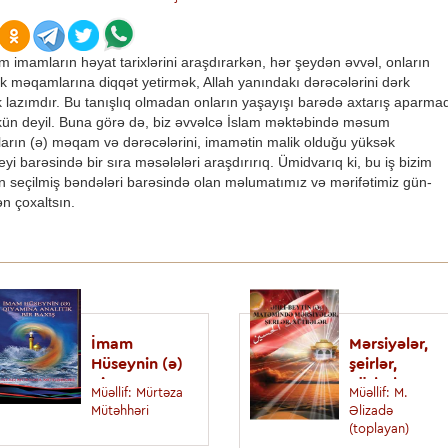
 imamların həyat tarixlərini araşdırarkən, hər şeydən əvvəl, onların
k məqamlarına diqqət yetirmək, Allah yanındakı dərəcələrini dərk
 lazımdır. Bu tanışlıq olmadan onların yaşayışı barədə axtarış aparma
n deyil. Buna görə də, biz əvvəlcə İslam məktəbində məsum
arın (ə) məqam və dərəcələrini, imamətin malik olduğu yüksək
yi barəsində bir sıra məsələləri araşdırırıq. Ümidvarıq ki, bu iş bizim
ın seçilmiş bəndələri barəsində olan məlumatımız və mərifətimiz gün-
n çoxaltsın.
İmam
Mərsiyələr,
Hüseynin (ə)
şeirlər,
qiyamına
xütbələr
Müəllif: Mürtәzа
Müəllif: M.
analitik bir
Mütәhhәri
Əlizadə
baxış
(toplayan)