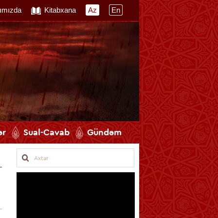
ımızda
Kitabxana
Az
En
ər
Sual-Cavab
Gündəm