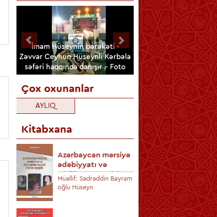
İmam Hüseynin bərəkəti -
İmam Kazım (ə) və
in
Zəvvar Ceyhun Hüseynli Kərbəla
Muhəmməd Təqinin
Foto
səfəri haqqında danışır - Foto
müqəddəs ziyarətgahı
Çox oxunanlar
AYLIQ
Kitabxana
Azərbaycan mərsiyə
Kərbəlada 
im
ədəbiyyatı və
şimşək
Əbülhəsən Racinin
alxali
Müəllif: Sədrəddin Bayram
Müəllif: Misbah
poetik dünyası
oğlu Hüseyn
Həzrət Zeyn
,