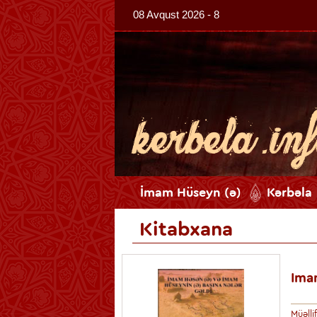
08 Avqust 2026 - 8
İmam Hüseyn (ə)
Kərbəla
Kitabxana
İmam
Müəll