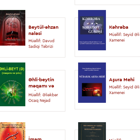
Beytül-əhzan
Kəhrəba
naləsi
Müəllif: Seyid Əli
Xamenei
Müəllif: Davud
Sadiqi Təbrizi
Əhli-beytin
Aşura Mehi
məqamı və
Müəllif: Seyid Əli
yolu
Xamenei
Müəllif: Əliəkbər
Ocaq Nejad
İmam