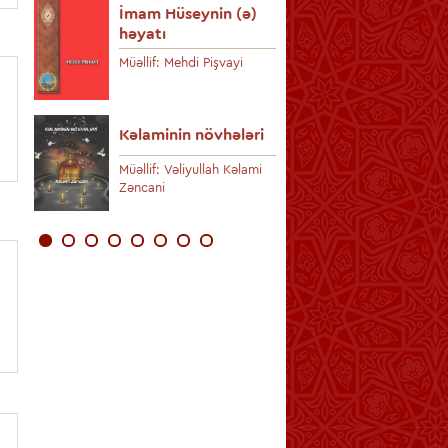
həyatı
İmam Hüseynin (ə)
həyatı
Müəllif: Əkbər 
Mehdi Rzayi
Müəllif: Mehdi Pişvayi
)
Aşura ibrətl
Kəlaminin növhələri
ər
Müəllif: Seyid
Müəllif: Vəliyullah Kəlami
Zəncani