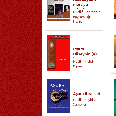
mərsiyə
ədəbiyyatı və
Müəllif: Sədrəddin
Əbülhəsən
Bayram oğlu
Racinin
Hüseyn
poetik
dünyası
İmam
Hüseynin (ə)
həyatı
Müəllif: Mehdi
Pişvayi
Aşura ibrətləri
Müəllif: Seyid Əli
Xamenei