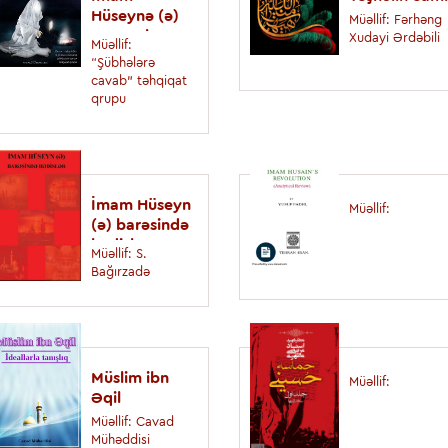
Hüseynə (ə)
Müəllif: Fərhəng
əza saxlamaq
Xudayi Ərdəbili
Müəllif:
bidətdirmi?
“Şübhələrə
cavab” təhqiqat
qrupu
İmam Hüseyn
Müəllif:
(ə) barəsində
hədislər
Müəllif: S.
Bağırzadə
Müslim ibn
Müəllif:
Əqil
Müəllif: Cavad
Mühəddisi