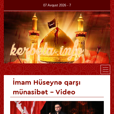
07 Avqust 2026 - 7
Canlı
Haqqımızda
Kitabxana
Az
En
İmam Hüseynə qarşı
münasibət - Video