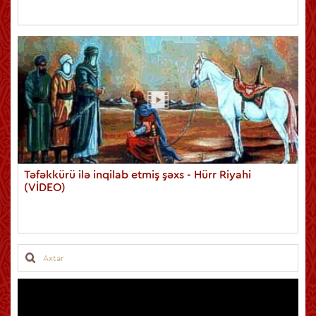
Təfəkkürü ilə inqilab etmiş şəxs - Hürr Riyahi
(VİDEO)