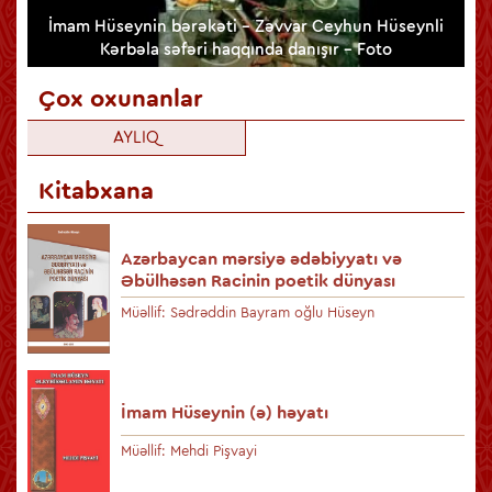
lib
İmam Hüseynin bərəkəti - Zəvvar Ceyhun Hüseynli
Kərbəla səfəri haqqında danışır - Foto
Çox oxunanlar
AYLIQ
Kitabxana
Azərbaycan mərsiyə ədəbiyyatı və
Əbülhəsən Racinin poetik dünyası
Müəllif: Sədrəddin Bayram oğlu Hüseyn
İmam Hüseynin (ə) həyatı
Müəllif: Mehdi Pişvayi