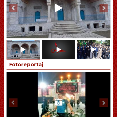
Hüseynin (ə) Kərbəlası qiyamətə qədər bütün zamanlara səs
salan hadisədir
Fotoreportaj