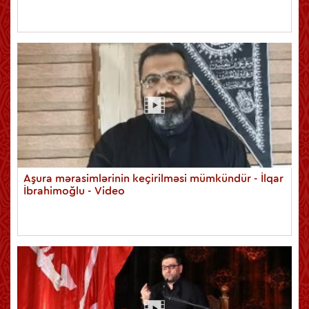
Aşura mərasimlərinin keçirilməsi mümkündür - İlqar
İbrahimoğlu - Video