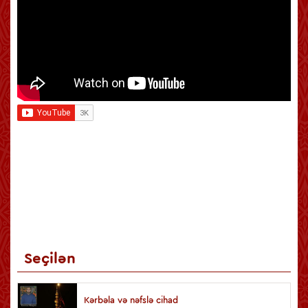
Seçilən
Kərbəla və nəfslə cihad