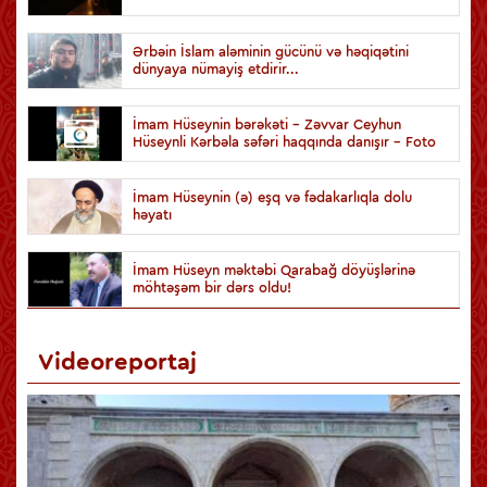
Ərbəin İslam aləminin gücünü və həqiqətini
dünyaya nümayiş etdirir...
İmam Hüseynin bərəkəti - Zəvvar Ceyhun
Hüseynli Kərbəla səfəri haqqında danışır - Foto
İmam Hüseynin (ə) eşq və fədakarlıqla dolu
həyatı
İmam Hüseyn məktəbi Qarabağ döyüşlərinə
möhtəşəm bir dərs oldu!
Videoreportaj