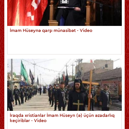
İmam Hüseynə qarşı münasibət - Video
İraqda xristianlar İmam Hüseyn (ə) üçün əzadarlıq
keçiriblər - Video