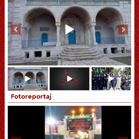
Hüseynin (ə) Kərbəlası qiyamətə qədər bütün zamanlara səs
salan hadisədir
Fotoreportaj