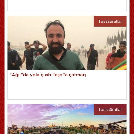
Təəssüratlar
“Ağıl”da yola çıxıb “eşq”ə çatmaq
Təəssüratlar