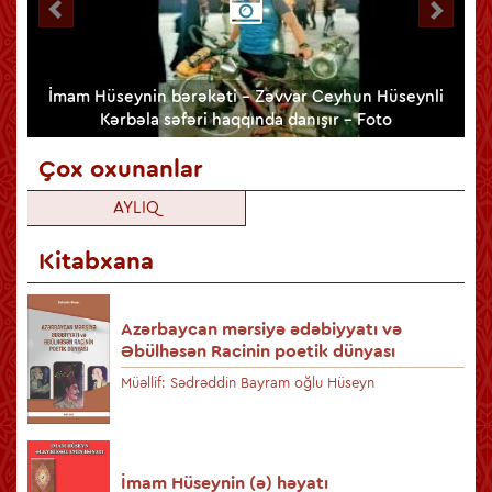
lib
İmam Hüseynin bərəkəti - Zəvvar Ceyhun Hüseynli
Kərbəla səfəri haqqında danışır - Foto
Çox oxunanlar
AYLIQ
Kitabxana
Azərbaycan mərsiyə ədəbiyyatı və
Əbülhəsən Racinin poetik dünyası
Müəllif: Sədrəddin Bayram oğlu Hüseyn
İmam Hüseynin (ə) həyatı