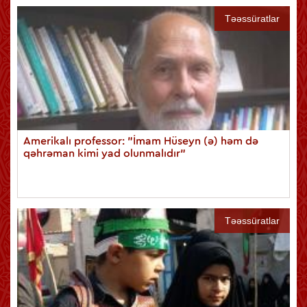
Təəssüratlar
Amerikalı professor: "İmam Hüseyn (ə) həm də
qəhrəman kimi yad olunmalıdır"
Təəssüratlar