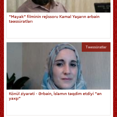
"Mayak" filminin rejissoru Kamal Yaşarın ərbəin
təəssüratları
Təəssüratlar
Könül ziyarəti - Ərbəin, İslamın təqdim etdiyi “ən
yaxşı”