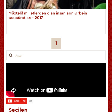
Müxtəlif millətlərdən olan insanların Ərbəin
təəssüratları - 2017
1
Seçilən