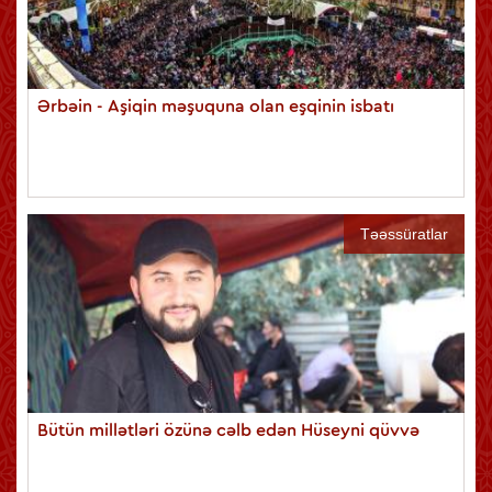
Ərbəin - Aşiqin məşuquna olan eşqinin isbatı
Təəssüratlar
Bütün millətləri özünə cəlb edən Hüseyni qüvvə