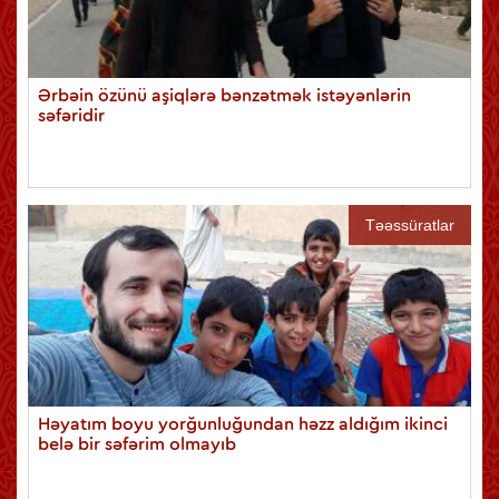
Ərbəin özünü aşiqlərə bənzətmək istəyənlərin
səfəridir
Təəssüratlar
Həyatım boyu yorğunluğundan həzz aldığım ikinci
belə bir səfərim olmayıb