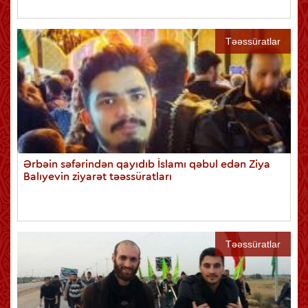
Təəssüratlar
Ərbəin səfərindən qayıdıb İslamı qəbul edən Ziya
Balıyevin ziyarət təəssüratları
Təəssüratlar