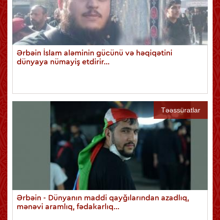
Ərbəin İslam aləminin gücünü və həqiqətini
dünyaya nümayiş etdirir...
Təəssüratlar
Ərbəin - Dünyanın maddi qayğılarından azadlıq,
mənəvi aramlıq, fədakarlıq...