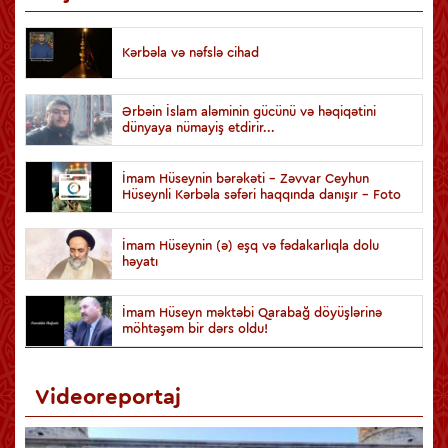
Kərbəla və nəfslə cihad
Ərbəin İslam aləminin gücünü və həqiqətini
dünyaya nümayiş etdirir...
İmam Hüseynin bərəkəti - Zəvvar Ceyhun
Hüseynli Kərbəla səfəri haqqında danışır - Foto
İmam Hüseynin (ə) eşq və fədakarlıqla dolu
həyatı
İmam Hüseyn məktəbi Qarabağ döyüşlərinə
möhtəşəm bir dərs oldu!
Videoreportaj