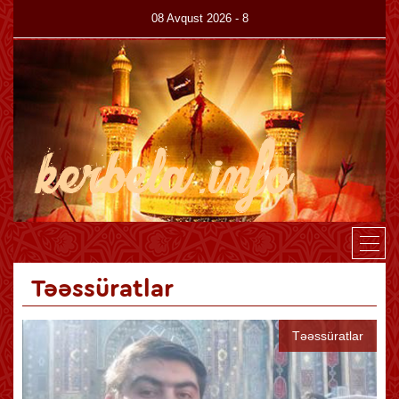
08 Avqust 2026 - 8
Canlı
Haqqımızda
Kitabxana
Az
En
Təəssüratlar
Təəssüratlar