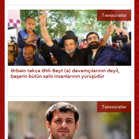
Təəssüratlar
Ərbəin təkcə Əhli-Beyt (ə) davamçılarının deyil,
bəşərin bütün xalis insanlarının yürüşüdür
Təəssüratlar