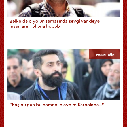
Bəlkə də o yolun səmasında sevgi var deyə
insanların ruhuna hopub
Təəssüratlar
"Kaş bu gün bu dəmdə, olaydım Kərbəlada..."