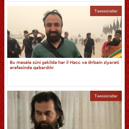
Təəssüratlar
Bu məsələ süni şəkildə hər il Həcc və Ərbəin ziyarəti
ərəfəsində qabardılır
Təəssüratlar