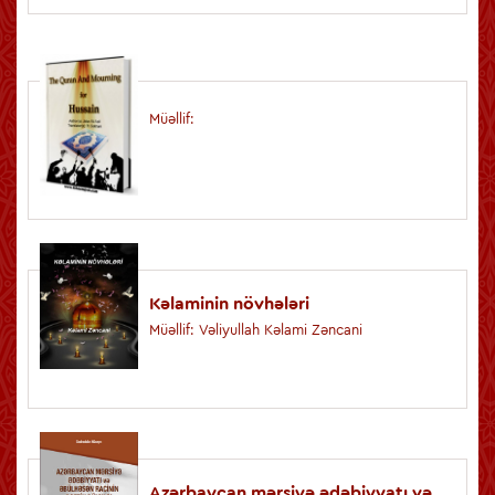
Müəllif:
Kəlaminin növhələri
Müəllif: Vəliyullah Kəlami Zəncani
Azərbaycan mərsiyə ədəbiyyatı və