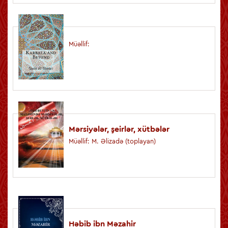
Müəllif:
Mərsiyələr, şeirlər, xütbələr
Müəllif: M. Əlizadə (toplayan)
Həbib ibn Məzahir