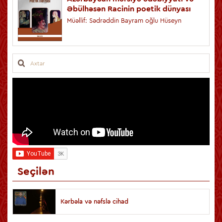
Əbülhəsən Racinin poetik dünyası
Müəllif: Sədrəddin Bayram oğlu Hüseyn
Seçilən
Kərbəla və nəfslə cihad