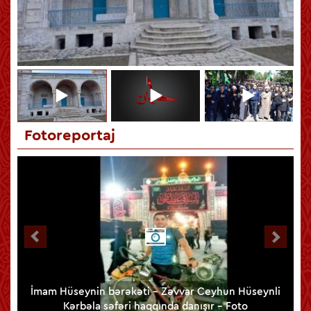
Hüseynin (ə) Kərbəlası qiyamətə qədər bütün zamanlara səs
salan hadisədir
Fotoreportaj
lib
İmam Hüseynin bərəkəti - Zəvvar Ceyhun Hüseynli
Kərbəla səfəri haqqında danışır - Foto