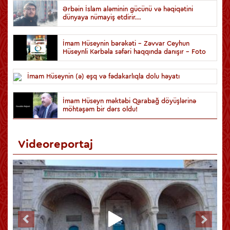
Ərbəin İslam aləminin gücünü və həqiqətini
dünyaya nümayiş etdirir...
İmam Hüseynin bərəkəti - Zəvvar Ceyhun
Hüseynli Kərbəla səfəri haqqında danışır - Foto
İmam Hüseynin (ə) eşq və fədakarlıqla dolu həyatı
İmam Hüseyn məktəbi Qarabağ döyüşlərinə
möhtəşəm bir dərs oldu!
Videoreportaj