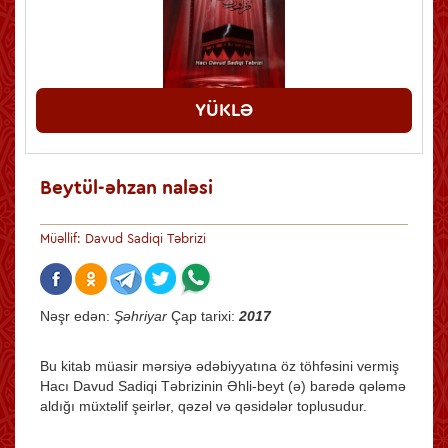
YÜKLƏ
Beytül-əhzan naləsi
Müəllif: Davud Sadiqi Təbrizi
Nəşr еdən:
Şəhriyar
Çаp tаriхi:
2017
Bu kitab müasir mərsiyə ədəbiyyatına öz töhfəsini vermiş
Hacı Davud Sadiqi Təbrizinin Əhli-beyt (ə) barədə qələmə
aldığı müxtəlif şeirlər, qəzəl və qəsidələr toplusudur.