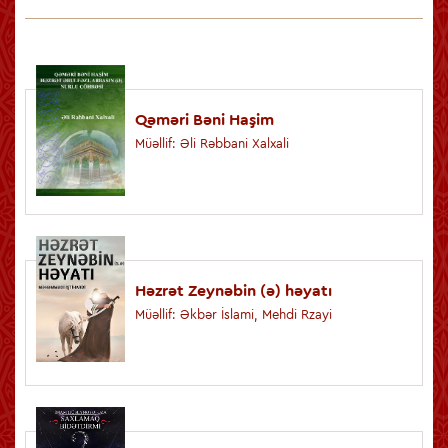
Qəməri Bəni Haşim
Müəllif: Əli Rəbbani Xalxali
Həzrət Zeynəbin (ə) həyatı
Müəllif: Əkbər İslami, Mehdi Rzayi