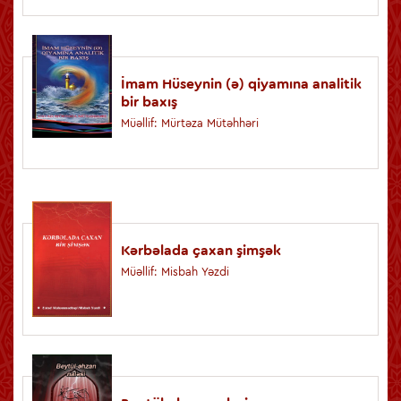
İmam Hüseynin (ə) qiyamına analitik
bir baxış
Müəllif: Mürtәzа Mütәhhәri
Kərbəlada çaxan şimşək
Müəllif: Misbah Yəzdi