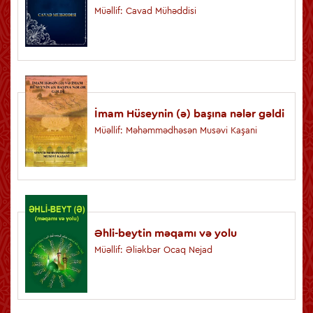
Müəllif: Cavad Mühəddisi
İmam Hüseynin (ə) başına nələr gəldi
Müəllif: Məhəmmədhəsən Musəvi Kaşani
Əhli-beytin məqamı və yolu
Müəllif: Əliəkbər Ocaq Nejad