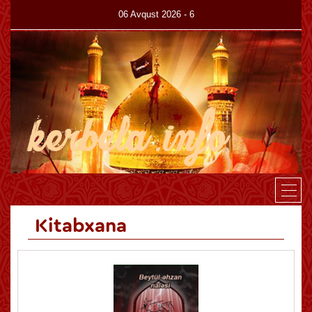
06 Avqust 2026 - 6
Canlı
Haqqımızda
Kitabxana
Az
En
Kitabxana