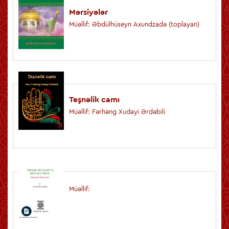
Mərsiyələr
Müəllif: Əbdülhüseyn Axundzadə (toplayan)
Teşnəlik camı
Müəllif: Fərhəng Xudayi Ərdəbili
Müəllif: