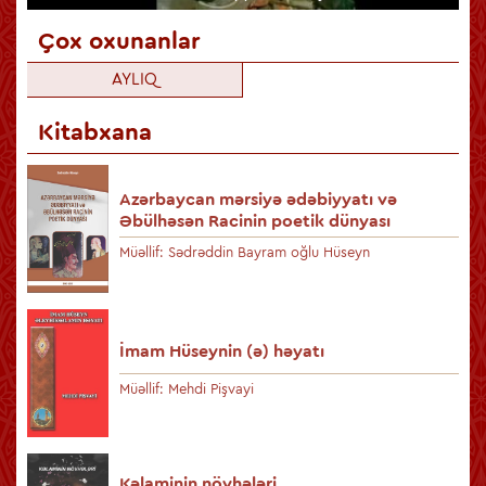
Çox oxunanlar
AYLIQ
Kitabxana
Azərbaycan mərsiyə ədəbiyyatı və
Əbülhəsən Racinin poetik dünyası
Müəllif: Sədrəddin Bayram oğlu Hüseyn
İmam Hüseynin (ə) həyatı
Müəllif: Mehdi Pişvayi
Kəlaminin növhələri