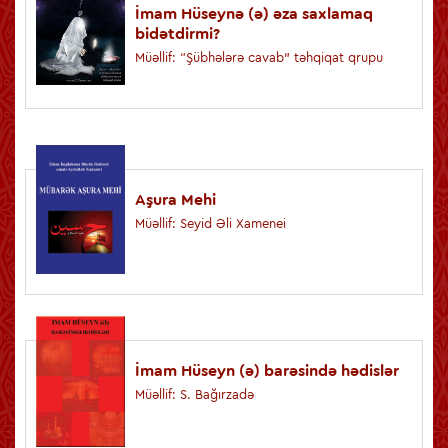
İmam Hüseynə (ə) əza saxlamaq
bidətdirmi?
Müəllif: “Şübhələrə cavab” təhqiqat qrupu
Aşura Mehi
Müəllif: Seyid Əli Xamenei
İmam Hüseyn (ə) barəsində hədislər
Müəllif: S. Bağırzadə