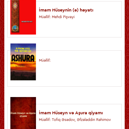
İmam Hüseynin (ə) həyatı
Müəllif: Mehdi Pişvayi
Müəllif:
İmam Hüseyn və Aşura qiyamı
Müəllif: Tofiq Əsədov, Əfzələddin Rəhimov