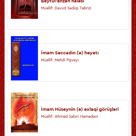
Beytül-əhzan naləsi
Müəllif: Davud Sadiqi Təbrizi
İmam Səccadın (ə) həyatı
Müəllif: Mehdi Pişvayi
İmam Hüseynin (ə) əxlaqi görüşləri
Müəllif: Əhməd Sabiri Həmədani