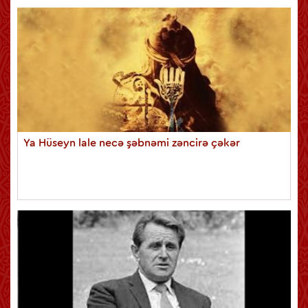
Ya Hüseyn lale necə şəbnəmi zəncirə çəkər