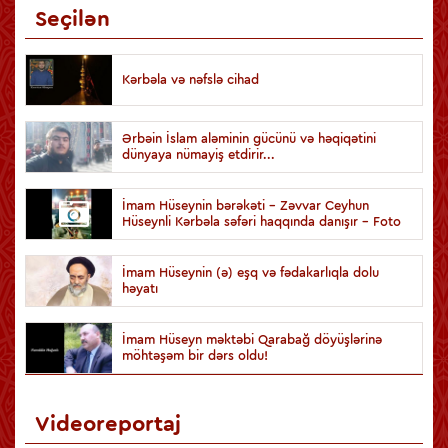
Seçilən
Kərbəla və nəfslə cihad
Ərbəin İslam aləminin gücünü və həqiqətini
dünyaya nümayiş etdirir...
İmam Hüseynin bərəkəti - Zəvvar Ceyhun
Hüseynli Kərbəla səfəri haqqında danışır - Foto
İmam Hüseynin (ə) eşq və fədakarlıqla dolu
həyatı
İmam Hüseyn məktəbi Qarabağ döyüşlərinə
möhtəşəm bir dərs oldu!
Videoreportaj