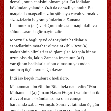
deməli, onun canişini olmamışdır. Bu iddialar
kökündən yalandır. Özü də qərəzli yalandır. Bu
məqalədə məqsədimiz bu şübhəyə cavab vermək və
siz əzizlərin bayram günlərində Zəmanə
İmamınızın (ə.f) varlığının olmasını nəqli dəlil və
sübut əsasında görməyinizdir.
Mövzu ilə bağlı qeyd edəcəyimiz hədislərin
sənədlərinin mötəbər olmasını Əhli-Beyt (ə)
məktəbinin alimləri təsdiqləmişlər. Məqalə bir az
uzun olsa da, lakin Zəmanə İmamının (ə.f)
varlığının hədislərlə sübut olmasını yaxından
tanımaq üçün oxumağa dəyər.
İndi isə keçək mübarək hədislərə.
Məhəmməd ibn Əli ibn Bilal belə nəql edir: "Əbu
Muhəmməd (ə) (İmam Həsən Əsgəri) vəfatından iki
il əvvəl mənə özündən sonra olan canişini
barəsində xəbər vermişdi. Sonra vəfatından üç gün
əvvəl də canişini barəsində mənə ondan xəbər