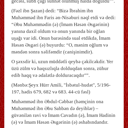
gecəsi, sübh çağı sünnət olunmuş halda doğuldu"”.
(Fəzl ibn Şazan) dedi: “Bizə İbrahim ibn
Muhəmməd ibn Faris ən-Nisəburi nəql etdi və dedi:
“Əbu Muhəmmədin (ə) (İmam Həsən Əsgərinin)
yanına daxil oldum və onun yanında bir oğlan
uşağı var idi. Onun barəsində sual etdikdə, İmam
Həsən Əsgəri (ə) buyurdu: “O, mənim oğlum və
məndən sonra xəlifəmdir (canişinimdir).
O şəxsdir ki, uzun müddətli qeybə çəkilcəkdir. Yer
üzü zülm və haqsızlıqla dolduqdan sonra, zühur
edib haqq və ədalətlə dolduracaqdır"”.
(Mənbə:Şeyx Hürr Amili, "İsbətul-hudət", 5/196-
197, hədis 679, 682 və 683. 44-cü fəsl)
Muhəmməd ibn Əbdul-Cəbbər (həmçinin ona
Muhəmməd ibn Əbu Sahbən də deyiblər) –
güvənilən ravi və İmam Cavadın (ə), İmam Hadinin
(ə) və İmam Həsən Əsgərinin (ə) əshabındandır.