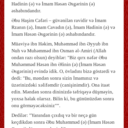
Hadinin (ə) və İmam Həsən Əsgərinin (ə)
əshabındandır.
Əbu Haşim Cəfəri – güvənilən ravidir və İmam
Rzanın (ə), İmam Cavadın (ə), İmam Hadinin (ə) və
İmam Həsən Əsgərinin (ə) əshabındandır.
Müaviyə ibn Həkim, Muhəmməd ibn Əyyub ibn
Nuh və Muhəmməd ibn Osman əl-Amiri (Allah
ondan razı olsun) deyiblər: "Biz qırx nəfər Əbu
Muhəmməd Həsən ibn Əlinin (ə) (İmam Həsən
Əsgərinin) evində idik. O, övladını bizə göstərdi və
dedi: "Bu, məndən sonra sizin İmamınız və
üzərinizdəki xəlifəmdir (canişinimdir). Ona itaət
edin. Məndən sonra dininizdə təfriqəyə düşməyin,
yoxsa həlak olarsız. Bilin ki, bu gününüzdən sonra
onu görməyəcəksiniz"”.
Dedilər: "Yanından çıxdıq və bir neçə gün
keçdikdən sonra Əbu Muhəmməd (ə) (İmam Həsən