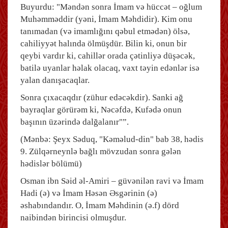
Buyurdu: "Məndən sonra İmam və hüccət – oğlum
Muhəmməddir (yəni, İmam Məhdidir). Kim onu
tanımadan (və imamlığını qəbul etmədən) ölsə,
cahiliyyət halında ölmüşdür. Bilin ki, onun bir
qeybi vardır ki, cahillər orada çətinliyə düşəcək,
batilə uyanlar həlak olacaq, vaxt təyin edənlər isə
yalan danışacaqlar.
Sonra çıxacaqdır (zühur edəcəkdir). Sanki ağ
bayraqlar görürəm ki, Nəcəfdə, Kufədə onun
başının üzərində dalğalanır"”.
(Mənbə: Şeyx Səduq, "Kəməlud-din" bab 38, hədis
9. Zülqərneynlə bağlı mövzudan sonra gələn
hədislər bölümü)
Osman ibn Səid əl-Amiri – güvənilən ravi və İmam
Hadi (ə) və İmam Həsən Əsgərinin (ə)
əshabındandır. O, İmam Məhdinin (ə.f) dörd
naibindən birincisi olmuşdur.