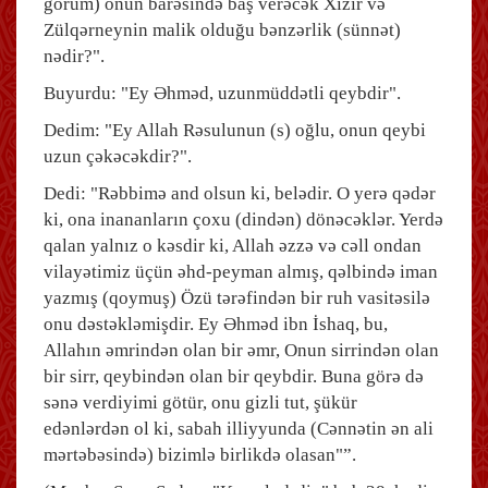
görüm) onun barəsində baş verəcək Xızır və
Zülqərneynin malik olduğu bənzərlik (sünnət)
nədir?".
Buyurdu: "Ey Əhməd, uzunmüddətli qeybdir".
Dedim: "Ey Allah Rəsulunun (s) oğlu, onun qeybi
uzun çəkəcəkdir?".
Dedi: "Rəbbimə and olsun ki, belədir. O yerə qədər
ki, ona inananların çoxu (dindən) dönəcəklər. Yerdə
qalan yalnız o kəsdir ki, Allah əzzə və cəll ondan
vilayətimiz üçün əhd-peyman almış, qəlbində iman
yazmış (qoymuş) Özü tərəfindən bir ruh vasitəsilə
onu dəstəkləmişdir. Ey Əhməd ibn İshaq, bu,
Allahın əmrindən olan bir əmr, Onun sirrindən olan
bir sirr, qeybindən olan bir qeybdir. Buna görə də
sənə verdiyimi götür, onu gizli tut, şükür
edənlərdən ol ki, sabah illiyyunda (Cənnətin ən ali
mərtəbəsində) bizimlə birlikdə olasan"”.