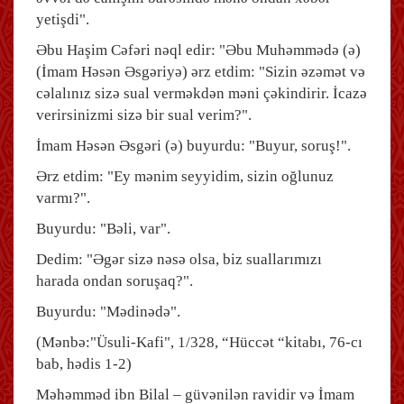
yetişdi".
Əbu Haşim Cəfəri nəql edir: "Əbu Muhəmmədə (ə)
(İmam Həsən Əsgəriyə) ərz etdim: "Sizin əzəmət və
cəlalınız sizə sual verməkdən məni çəkindirir. İcazə
verirsinizmi sizə bir sual verim?".
İmam Həsən Əsgəri (ə) buyurdu: "Buyur, soruş!".
Ərz etdim: "Ey mənim seyyidim, sizin oğlunuz
varmı?".
Buyurdu: "Bəli, var".
Dedim: "Əgər sizə nəsə olsa, biz suallarımızı
harada ondan soruşaq?".
Buyurdu: "Mədinədə".
(Mənbə:"Üsuli-Kafi", 1/328, “Hüccət “kitabı, 76-cı
bab, hədis 1-2)
Məhəmməd ibn Bilal – güvənilən ravidir və İmam