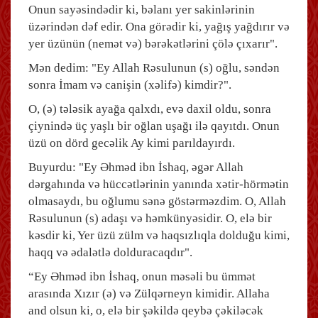
Onun sayəsindədir ki, bəlanı yer sakinlərinin
üzərindən dəf edir. Ona görədir ki, yağış yağdırır və
yer üzünün (nemət və) bərəkətlərini çölə çıxarır".
Mən dedim: "Ey Allah Rəsulunun (s) oğlu, səndən
sonra İmam və canişin (xəlifə) kimdir?".
O, (ə) tələsik ayağa qalxdı, evə daxil oldu, sonra
çiynində üç yaşlı bir oğlan uşağı ilə qayıtdı. Onun
üzü on dörd gecəlik Ay kimi parıldayırdı.
Buyurdu: "Ey Əhməd ibn İshaq, əgər Allah
dərgahında və hüccətlərinin yanında xətir-hörmətin
olmasaydı, bu oğlumu sənə göstərməzdim. O, Allah
Rəsulunun (s) adaşı və həmkünyəsidir. O, elə bir
kəsdir ki, Yer üzü zülm və haqsızlıqla dolduğu kimi,
haqq və ədalətlə dolduracaqdır".
“Ey Əhməd ibn İshaq, onun məsəli bu ümmət
arasında Xızır (ə) və Zülqərneyn kimidir. Allaha
and olsun ki, o, elə bir şəkildə qeybə çəkiləcək