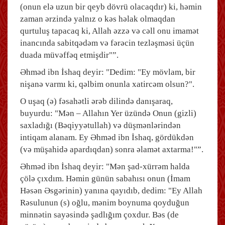
(onun elə uzun bir qeyb dövrü olacaqdır) ki, həmin
zaman ərzində yalnız o kəs həlak olmaqdan
qurtuluş tapacaq ki, Allah əzzə və cəll onu imamət
inancında sabitqədəm və fərəcin tezləşməsi üçün
duada müvəffəq etmişdir"”.
Əhməd ibn İshaq deyir: "Dedim: "Ey mövlam, bir
nişanə varmı ki, qəlbim onunla xatircəm olsun?".
O uşaq (ə) fəsahətli ərəb dilində danışaraq,
buyurdu: "Mən – Allahın Yer üzündə Onun (gizli)
saxladığı (Bəqiyyətullah) və düşmənlərindən
intiqam alanam. Ey Əhməd ibn İshaq, gördükdən
(və müşahidə apardıqdan) sonra əlamət axtarma!"”.
Əhməd ibn İshaq deyir: "Mən şad-xürrəm halda
çölə çıxdım. Həmin günün sabahısı onun (İmam
Həsən Əsgərinin) yanına qayıdıb, dedim: "Ey Allah
Rəsulunun (s) oğlu, mənim boynuma qoyduğun
minnətin sayəsində şadlığım çoxdur. Bəs (de