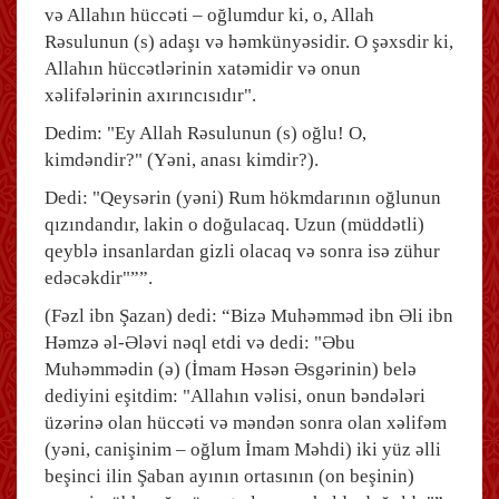
və Allahın hüccəti – oğlumdur ki, o, Allah
Rəsulunun (s) adaşı və həmkünyəsidir. O şəxsdir ki,
Allahın hüccətlərinin xatəmidir və onun
xəlifələrinin axırıncısıdır".
Dedim: "Ey Allah Rəsulunun (s) oğlu! O,
kimdəndir?" (Yəni, anası kimdir?).
Dedi: "Qeysərin (yəni) Rum hökmdarının oğlunun
qızındandır, lakin o doğulacaq. Uzun (müddətli)
qeyblə insanlardan gizli olacaq və sonra isə zühur
edəcəkdir"””.
(Fəzl ibn Şazan) dedi: “Bizə Muhəmməd ibn Əli ibn
Həmzə əl-Ələvi nəql etdi və dedi: "Əbu
Muhəmmədin (ə) (İmam Həsən Əsgərinin) belə
dediyini eşitdim: "Allahın vəlisi, onun bəndələri
üzərinə olan hüccəti və məndən sonra olan xəlifəm
(yəni, canişinim – oğlum İmam Məhdi) iki yüz əlli
beşinci ilin Şaban ayının ortasının (on beşinin)