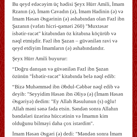
Bu qeyd edəcəyim üç hədisi Şeyx Hürr Amili, İmam
Rzanın (ə), İmam Cavadın (ə), İmam Hadinin (ə) və
İmam Həsən Əsgərinin (ə) əshabından olan Fəzl ibn
Şazanın (vəfatı hicri-qəməri 260) "Muxtəsər
isbətir-racət" kitabından öz kitabına köçürüb və
nəql etmişdir. Fəzl ibn Şazan – güvənilən ravi və
qeyd etdiyim İmamların (ə) əshabındandır.
Şeyx Hürr Amili buyurur:
“Doğru danışan və güvənilən Fəzl ibn Şazan
özünün "İsbətir-racət" kitabında belə nəql edib:
“Bizə Muhəmməd ibn Əbdul-Cəbbər nəql edib və
deyib: "Seyyidim Həsən ibn Əliyə (ə) (İmam Həsən
Əsgəriyə) dedim: "Ey Allah Rəsulunun (s) oğlu!
Allah məni sənə fəda etsin. Səndən sonra Allahın
bəndələri üzərinə hüccətinin və İmamın kim
olduğunu bilməyi daha çox istərdim".
İmam Həsən Əsgəri (ə) dedi: "Məndən sonra İmam