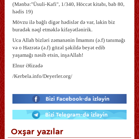
(Mənbə:"Üsuli-Kafi", 1/340, Höccət kitabı, bab 80,
hədis 19)
Mövzu ilə bağlı digər hədislər də var, lakin biz
buradək nəql etməklə kifayətlənirik.
Uca Allah bizləri zəmanənin İmamını (ə.f) tanımağı
və o Həzrətə (ə.f) gözəl şəkildə beyət edib
yaşamağı nəsib etsin, inşəAllah!
Elnur Əlizadə
/Kerbela.info/Deyerler.org/
Oxşar yazılar