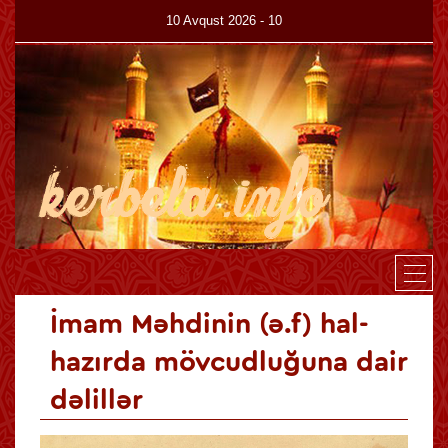
10 Avqust 2026 - 10
Canlı
Haqqımızda
Kitabxana
Az
En
İmam Məhdinin (ə.f) hal-
hazırda mövcudluğuna dair
dəlillər