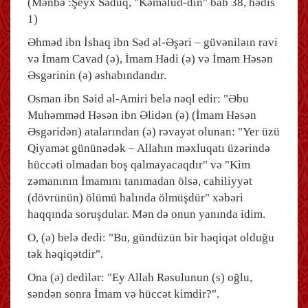
(Mənbə :Şeyx Səduq, "Kəməlud-din" bab 38, hədis
1)
Əhməd ibn İshaq ibn Səd əl-Əşəri – güvəniləın ravi
və İmam Cavad (ə), İmam Hadi (ə) və İmam Həsən
Əsgərinin (ə) əshabındandır.
Osman ibn Səid əl-Amiri belə nəql edir: "Əbu
Muhəmməd Həsən ibn Əlidən (ə) (İmam Həsən
Əsgəridən) atalarından (ə) rəvayət olunan: "Yer üzü
Qiyamət gününədək – Allahın məxluqatı üzərində
hüccəti olmadan boş qalmayacaqdır" və "Kim
zəmanının İmamını tanımadan ölsə, cahiliyyət
(dövrünün) ölümü halında ölmüşdür" xəbəri
haqqında soruşdular. Mən də onun yanında idim.
O, (ə) belə dedi: "Bu, gündüzün bir həqiqət olduğu
tək həqiqətdir".
Ona (ə) dedilər: "Ey Allah Rəsulunun (s) oğlu,
səndən sonra İmam və hüccət kimdir?".