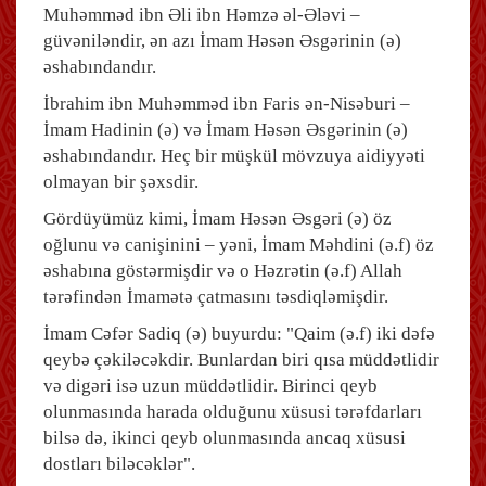
Muhəmməd ibn Əli ibn Həmzə əl-Ələvi –
güvəniləndir, ən azı İmam Həsən Əsgərinin (ə)
əshabındandır.
İbrahim ibn Muhəmməd ibn Faris ən-Nisəburi –
İmam Hadinin (ə) və İmam Həsən Əsgərinin (ə)
əshabındandır. Heç bir müşkül mövzuya aidiyyəti
olmayan bir şəxsdir.
Gördüyümüz kimi, İmam Həsən Əsgəri (ə) öz
oğlunu və canişinini – yəni, İmam Məhdini (ə.f) öz
əshabına göstərmişdir və o Həzrətin (ə.f) Allah
tərəfindən İmamətə çatmasını təsdiqləmişdir.
İmam Cəfər Sadiq (ə) buyurdu: "Qaim (ə.f) iki dəfə
qeybə çəkiləcəkdir. Bunlardan biri qısa müddətlidir
və digəri isə uzun müddətlidir. Birinci qeyb
olunmasında harada olduğunu xüsusi tərəfdarları
bilsə də, ikinci qeyb olunmasında ancaq xüsusi
dostları biləcəklər".