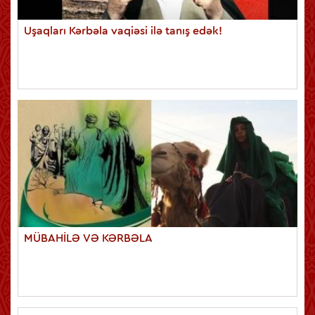
Uşaqları Kərbəla vaqiəsi ilə tanış edək!
MÜBAHİLƏ VƏ KƏRBƏLA