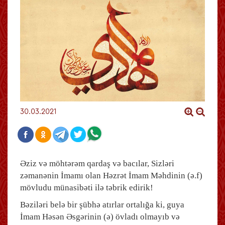
30.03.2021
Əziz və möhtərəm qardaş və bacılar, Sizləri
zəmanənin İmamı olan Həzrət İmam Məhdinin (ə.f)
mövludu münasibəti ilə təbrik edirik!
Bəziləri belə bir şübhə atırlar ortalığa ki, guya
İmam Həsən Əsgərinin (ə) övladı olmayıb və