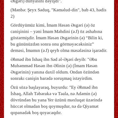
Əsgəri) dünyasını dəyişdi".
(Mənbə: Şeyx Səduq, "Kəməlud-din", bab 43, hədis
2)
Gördüyümüz kimi, İmam Həsən Əsgəri (ə) öz
canişinini – yəni İmam Məhdini (ə.f) öz əshabına
göstərmişdir. İmam Həsən Əsgərinin (ə) “Bilin ki,
bu gününüzdən sonra onu görməyəcəksiniz”
deməsi, İmamın (ə.f) qeyb olma məsələsinə işarədir.
Əhməd ibn İshaq ibn Səd əl-Əşəri deyib: "Əbu
Muhəmməd Həsən ibn Əlinin (ə) (İmam Həsən
Əsgərinin) yanına daxil oldum. Ondan özündən
sonrakı canişin barədə soruşmaq istəyirdim.
Özü sözə başlayaraq, buyurdu: "Ey Əhməd ibn
İshaq, Allah Təbərakə və Təala, nə Adəmin (ə)
dövründən bu yana Yer üzünü məxluqat üzərində
hüccət olmadan boş qoymuşdur, nə də Qiyamət
qopanadək boş qoyacaqdır.