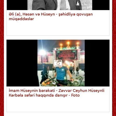
Əli (ə), Həsən və Hüseyn - şəhidliyə qovuşan
müqəddəslər
İmam Hüseynin bərəkəti - Zəvvar Ceyhun Hüseynli
Kərbəla səfəri haqqında danışır - Foto