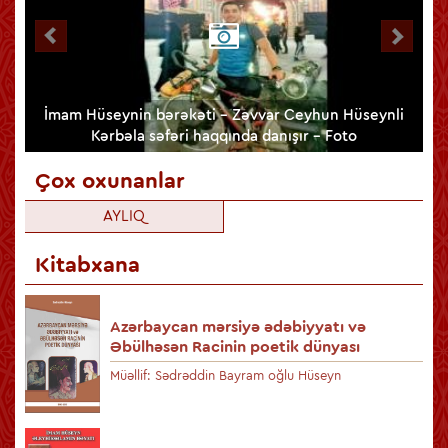
lib
İmam Hüseynin bərəkəti - Zəvvar Ceyhun Hüseynli
Kərbəla səfəri haqqında danışır - Foto
Çox oxunanlar
AYLIQ
Kitabxana
Azərbaycan mərsiyə ədəbiyyatı və
Əbülhəsən Racinin poetik dünyası
Müəllif: Sədrəddin Bayram oğlu Hüseyn