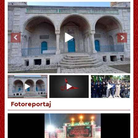
Hüseynin (ə) Kərbəlası qiyamətə qədər bütün zamanlara səs
salan hadisədir
Fotoreportaj